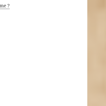
mme ?