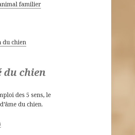
animal familier
n du chien
 du chien
mploi des 5 sens, le
 d’âme du chien.
n