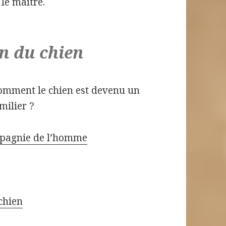
 le maître.
n du chien
 Comment le chien est devenu un
milier ?
ompagnie de l’homme
chien